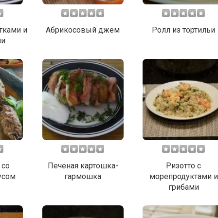
тками и
Абрикосовый джем
Ролл из тортильи
ми
 со
Печеная картошка-
Ризотто с
усом
гармошка
морепродуктами и
грибами