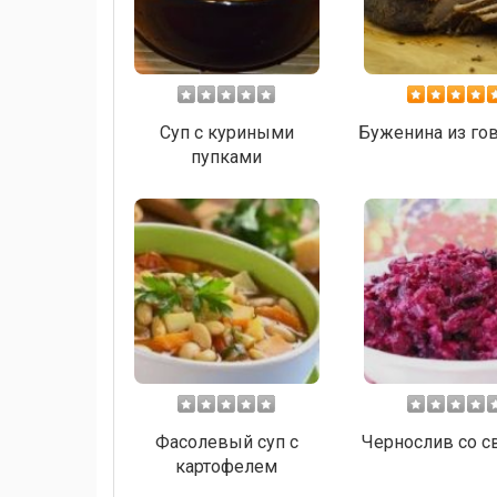
Суп с куриными
Буженина из го
пупками
Фасолевый суп с
Чернослив со с
картофелем