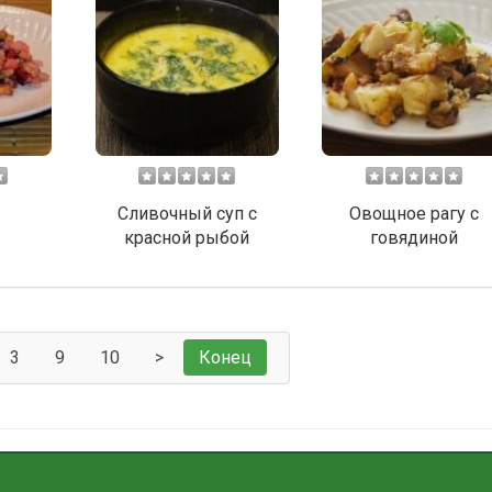
Сливочный суп с
Овощное рагу с
красной рыбой
говядиной
3
9
10
>
Конец