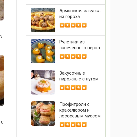
Армянская закуска
из гороха
с
Рулетики из
запеченного перца
Закусочные
пирожные с нутом
Профитроли с
кракелюром и
лососевым муссом
 с