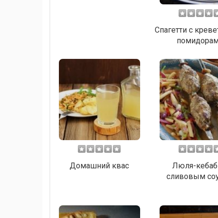
Спагетти с креве
помидора
Домашний квас
Люля-кебаб
сливовым со