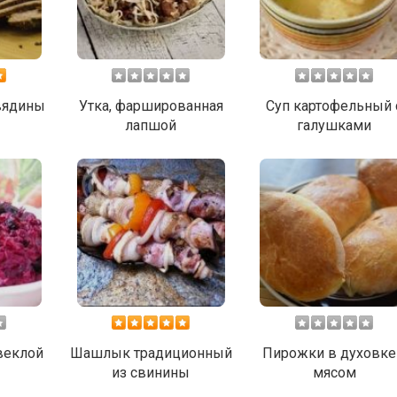
вядины
Утка, фаршированная
Суп картофельный 
лапшой
галушками
веклой
Шашлык традиционный
Пирожки в духовке
из свинины
мясом