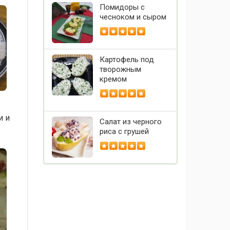
Помидоры с
чесноком и сыром
Картофель под
творожным
кремом
и и
Салат из черного
риса с грушей